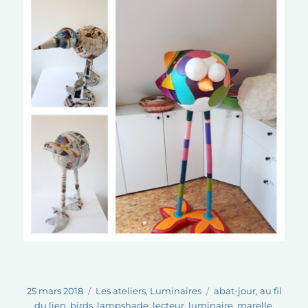
Publié
Catégories
Étiquettes
25 mars 2018
Les ateliers
,
Luminaires
abat-jour
,
au fil
le
du lien
,
birds
,
lampshade
,
lecteur
,
luminaire
,
marelle
,