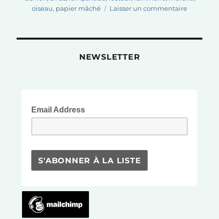
sur
oiseau
,
papier mâché
Laisser un commentaire
Lustre
féérique,
personna
en
NEWSLETTER
papier
et
drôles
d’oiseaux
aux
Email Address
ateliers!