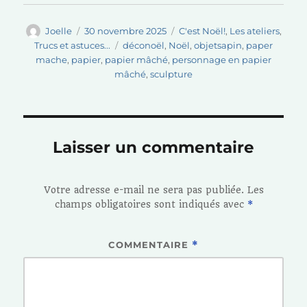
Auteur
Publié
Catégories
Joelle
30 novembre 2025
C'est Noël!
,
Les ateliers
,
le
Étiquettes
Trucs et astuces...
déconoël
,
Noël
,
objetsapin
,
paper
mache
,
papier
,
papier mâché
,
personnage en papier
mâché
,
sculpture
Laisser un commentaire
Votre adresse e-mail ne sera pas publiée.
Les
champs obligatoires sont indiqués avec
*
COMMENTAIRE
*