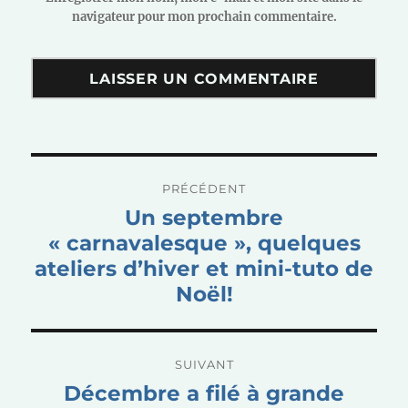
navigateur pour mon prochain commentaire.
Navigation
PRÉCÉDENT
de
Publication
Un septembre
l’article
précédente :
« carnavalesque », quelques
ateliers d’hiver et mini-tuto de
Noël!
SUIVANT
Publication
Décembre a filé à grande
suivante :