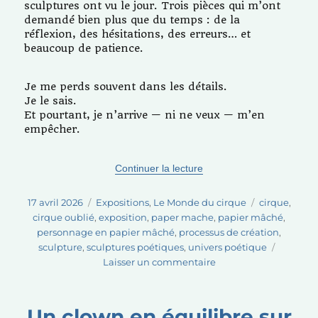
sculptures ont vu le jour. Trois pièces qui m’ont
demandé bien plus que du temps : de la
réflexion, des hésitations, des erreurs… et
beaucoup de patience.
Je me perds souvent dans les détails.
Je le sais.
Et pourtant, je n’arrive — ni ne veux — m’en
empêcher.
de « Je me perds dans les
Continuer la lecture
Publié
Catégories
Étiquettes
17 avril 2026
Expositions
,
Le Monde du cirque
cirque
,
le
cirque oublié
,
exposition
,
paper mache
,
papier mâché
,
personnage en papier mâché
,
processus de création
,
sculpture
,
sculptures poétiques
,
univers poétique
sur
Laisser un commentaire
Je
me
perds
Un clown en équilibre sur