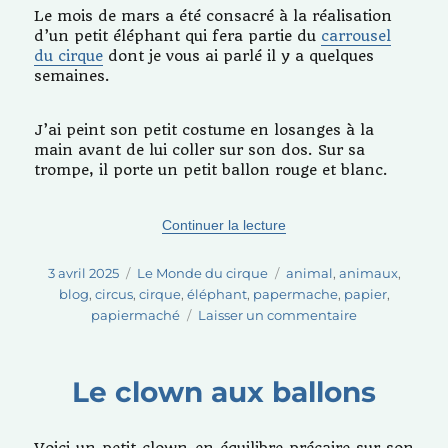
sa
Le mois de mars a été consacré à la réalisation
roue…
d’un petit éléphant qui fera partie du
carrousel
du cirque
dont je vous ai parlé il y a quelques
semaines.
J’ai peint son petit costume en losanges à la
main avant de lui coller sur son dos. Sur sa
trompe, il porte un petit ballon rouge et blanc.
de « L’éléphant au ballon
Continuer la lecture
Publié
Catégories
Étiquettes
3 avril 2025
Le Monde du cirque
animal
,
animaux
,
le
blog
,
circus
,
cirque
,
éléphant
,
papermache
,
papier
,
sur
papiermaché
Laisser un commentaire
L’éléphant
au
ballon
Le clown aux ballons
Voici un petit clown en équilibre précaire sur son