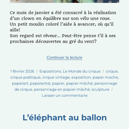
Ce mois de janvier a été consacré à la réalisation
d’un clown en équilibre sur son vélo une roue.
Un petit moulin coloré l’aide à avancer, où qu’il
aille!
Son regard est rêveur… Peut-être pense t’il à ses
prochaines découvertes au gré du vent?
de « Un clown en équilib
Continuer la lecture
Publié
Catégories
Étiquettes
1 février 2026
Expositions
,
Le Monde du cirque
cirque
,
le
cirque poétique
,
cirque vintage
,
exposition
,
paper mache
,
paperart
,
paperartist
,
papier
,
papier mâché
,
personnage
de cirque
,
personnage en papier mâché
,
sculpture
sur
Laisser un commentaire
Un
clown
en
L’éléphant au ballon
équilibre
sur