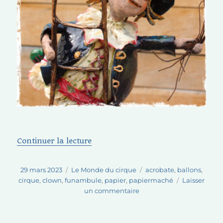
de « Le clown aux ballons »
Continuer la lecture
Publié
Catégories
Étiquettes
29 mars 2023
Le Monde du cirque
acrobate
,
ballons
,
le
cirque
,
clown
,
funambule
,
papier
,
papiermaché
Laisser
sur
un commentaire
Le
clown
aux