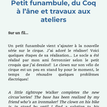
Petit funambule, du Coq
ballons
à l’âne et travaux aux
ateliers
Sur un fil…
Un petit funambule vient s’ajouter à la nouvelle
série sur le cirque. J’ai adoré le réaliser! Voici
quelques étapes de sa réalisation… Le socle a été
réalisé par mon ami ferronnier selon le petit
croquis que j’ai dessiné! Le clown sur son vélo de
cirque est un peu en stand by pour le moment, le
temps de résoudre quelques problèmes
électriques!
A little tightrope Walker completes the new
circus’series! The base has been realized by my
friend who’s an ironmaker! The clown on his bike
is in stand by until I find a solution to his