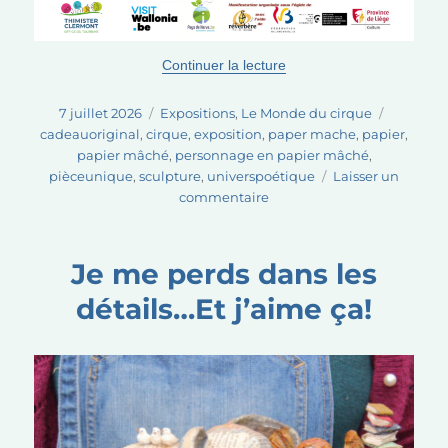
de « Un été d’expositions
Continuer la lecture
Publié
Catégories
Étiquett
7 juillet 2026
Expositions
,
Le Monde du cirque
le
cadeauoriginal
,
cirque
,
exposition
,
paper mache
,
papier
,
papier mâché
,
personnage en papier mâché
,
pièceunique
,
sculpture
,
universpoétique
Laisser un
sur
commentaire
Un
été
d’expositions,
Je me perds dans les
de
détails…Et j’aime ça!
nouvelles
sculptures…
et
une
petite
pause
avant