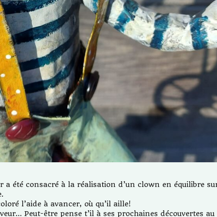
r a été consacré à la réalisation d’un clown en équilibre su
e.
loré l’aide à avancer, où qu’il aille!
veur… Peut-être pense t’il à ses prochaines découvertes au