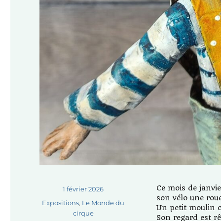
Ce mois de janvie
Publié
1 février 2026
son vélo une rou
le
Catégories
Expositions
,
Le Monde du
Un petit moulin co
cirque
Son regard est rê