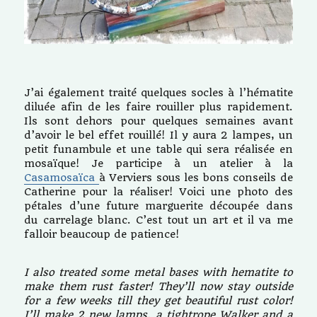
J’ai également traité quelques socles à l’hématite
diluée afin de les faire rouiller plus rapidement.
Ils sont dehors pour quelques semaines avant
d’avoir le bel effet rouillé! Il y aura 2 lampes, un
petit funambule et une table qui sera réalisée en
mosaïque! Je participe à un atelier à la
Casamosaïca
à Verviers sous les bons conseils de
Catherine pour la réaliser! Voici une photo des
pétales d’une future marguerite découpée dans
du carrelage blanc. C’est tout un art et il va me
falloir beaucoup de patience!
I also treated some metal bases with hematite to
make them rust faster! They’ll now stay outside
for a few weeks till they get beautiful rust color!
I’ll make 2 new lamps, a tightrope Walker and a