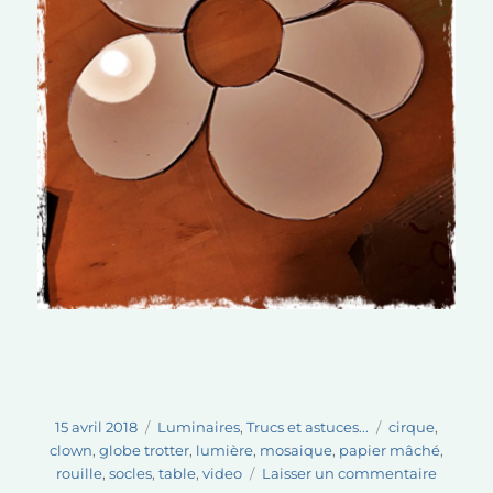
Publié
Catégories
Étiquettes
15 avril 2018
Luminaires
,
Trucs et astuces...
cirque
,
le
clown
,
globe trotter
,
lumière
,
mosaique
,
papier mâché
,
sur
rouille
,
socles
,
table
,
video
Laisser un commentaire