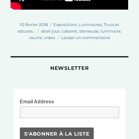
Publié
Catégories
10 février 2018
Expositions
,
Luminaires
,
Trucs et
le
Étiquettes
astuces...
abat-jour
,
cabaret
,
danseuse
,
luminaire
,
sur
rouille
,
video
Laisser un commentaire
Essais
rouille
et
vidéo
NEWSLETTER
de
création
d’une
grande
danseuse
Email Address