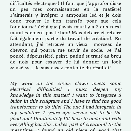
difficultés électriques! Il faut que j’approfondisse
un peu mes connaissances en la matière!
J’aimerais y intégrer 3 ampoules led et je dois
donc trouver le bon transfo pour que cela
fonctionne! Celui que j’avais mis il y a 2 ans n’est
manifestement pas le bon! Mais défaire et refaire
fait également partie du travail de création!! En
attendant, j’ai retrouvé un vieux morceau de
chevron qui pourra me servir de socle. Je l’ai
poncé, dépoussiéré, peint, patiné et traité au brou
de noix pour essayer de lui donner un look
« usé »… Je suis assez contente du résultat!
My work on the circus clown meets some
electrical difficulties! I must deepen my
knowledge in this matter! I want to integrate 3
bulbs in this sculpture and I have to find the good
transformer to do this! The one I had integrate in
my sculpture 2 years ago seems not to be the
good one! Unfotunately I’ll have to undo and redo
everything but this makes part of creation!! In the
meantime, I found an old piece of wood that