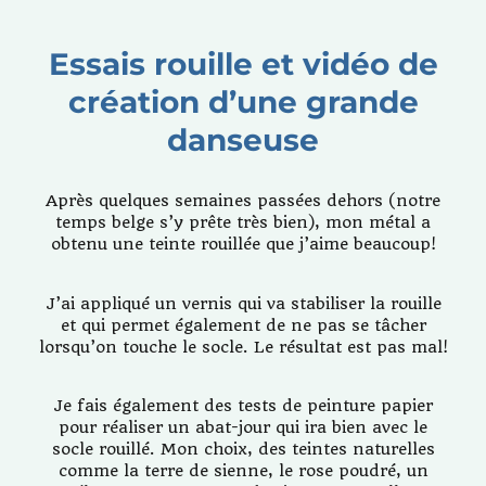
A
mini
globe-
Essais rouille et vidéo de
trotter
création d’une grande
and
a
danseuse
clown
on
his
Après quelques semaines passées dehors (notre
circus
temps belge s’y prête très bien), mon métal a
bike
obtenu une teinte rouillée que j’aime beaucoup!
in
progres
J’ai appliqué un vernis qui va stabiliser la rouille
et qui permet également de ne pas se tâcher
lorsqu’on touche le socle. Le résultat est pas mal!
Je fais également des tests de peinture papier
pour réaliser un abat-jour qui ira bien avec le
socle rouillé. Mon choix, des teintes naturelles
comme la terre de sienne, le rose poudré, un