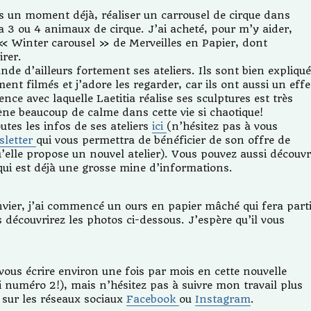
is un moment déjà, réaliser un carrousel de cirque dans
a 3 ou 4 animaux de cirque. J’ai acheté, pour m’y aider,
e « Winter carousel » de Merveilles en Papier, dont
irer.
e d’ailleurs fortement ses ateliers. Ils sont bien expliqu
ment filmés et j’adore les regarder, car ils ont aussi un effe
nce avec laquelle Laetitia réalise ses sculptures est très
ène beaucoup de calme dans cette vie si chaotique!
utes les infos de ses ateliers
ici
(n’hésitez pas à vous
sletter
qui vous permettra de bénéficier de son offre de
elle propose un nouvel atelier). Vous pouvez aussi découvr
qui est déjà une grosse mine d’informations.
nvier, j’ai commencé un ours en papier mâché qui fera part
 découvrirez les photos ci-dessous. J’espère qu’il vous
vous écrire environ une fois par mois en cette nouvelle
 numéro 2!), mais n’hésitez pas à suivre mon travail plus
sur les réseaux sociaux
Facebook
ou
Instagram
.