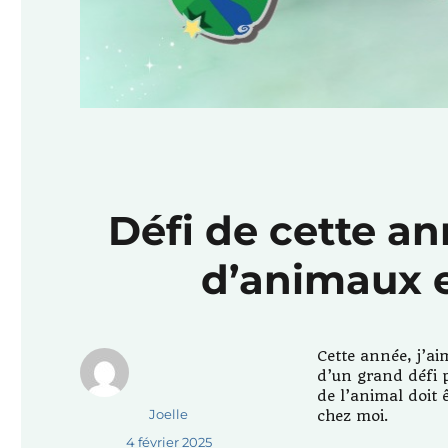
Défi de cette an
d’animaux 
Cette année, j’ai
d’un grand défi p
de l’animal doit 
Auteur
Joelle
chez moi.
Publié
4 février 2025