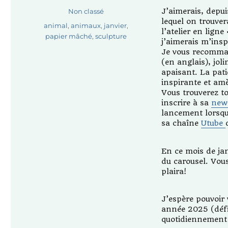
le
Catégories
J’aimerais, depu
Non classé
lequel on trouver
Étiquettes
animal
,
animaux
,
janvier
,
l’atelier en lign
papier mâché
,
sculpture
j’aimerais m’insp
Je vous recommand
(en anglais), joli
apaisant. La patie
inspirante et am
Vous trouverez to
inscrire à sa
new
lancement lorsqu’
sa chaîne
Utube
En ce mois de ja
du carousel. Vous
plaira!
J’espère pouvoir 
année 2025 (défi
quotidiennement 