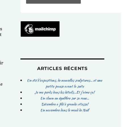
és
t
ir
ARTICLES RÉCENTS
Un été d’expositions, de nouvelles sculptures… et une
ie
petite pause avant la suite
Je me perds dans les détails…Et j’aime ça!
Un clown en équilibre sur sa roue…
Décembre a filé à grande vitesse!
Un novembre dans le mood de Noël