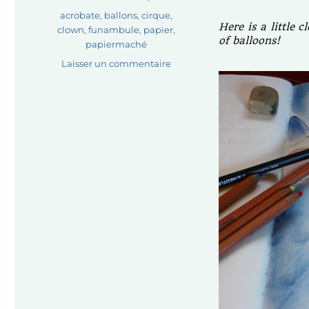
Étiquettes
acrobate
,
ballons
,
cirque
,
Here is a little 
clown
,
funambule
,
papier
,
of balloons!
papiermaché
sur
Laisser un commentaire
Le
clown
aux
ballons