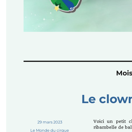
Mois
Le clow
Voici un petit 
Publié
29 mars 2023
ribambelle de bal
le
Catégories
Le Monde du cirque