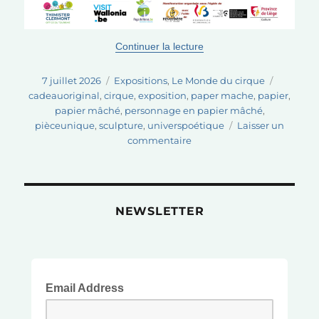
de « Un été d’expositions
Continuer la lecture
Publié
Catégories
Étiquett
7 juillet 2026
Expositions
,
Le Monde du cirque
le
cadeauoriginal
,
cirque
,
exposition
,
paper mache
,
papier
,
papier mâché
,
personnage en papier mâché
,
pièceunique
,
sculpture
,
universpoétique
Laisser un
sur
commentaire
Un
été
d’expositions,
de
NEWSLETTER
nouvelles
sculptures…
et
une
petite
Email Address
pause
avant