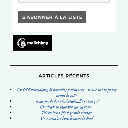
la
suite
ARTICLES RÉCENTS
Un été d’expositions, de nouvelles sculptures… et une petite pause
avant la suite
Je me perds dans les détails…Et j’aime ça!
Un clown en équilibre sur sa roue…
Décembre a filé à grande vitesse!
Un novembre dans le mood de Noël