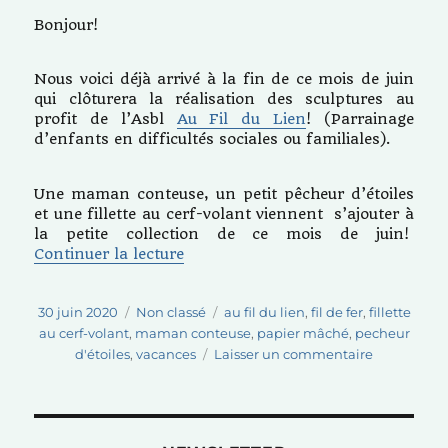
Bonjour!
Nous voici déjà arrivé à la fin de ce mois de juin
qui clôturera la réalisation des sculptures au
profit de l’Asbl
Au Fil du Lien
! (Parrainage
d’enfants en difficultés sociales ou familiales).
Une maman conteuse, un petit pêcheur d’étoiles
et une fillette au cerf-volant viennent s’ajouter à
la petite collection de ce mois de juin!
de « Au Fil du Lien: Un petit air 
Continuer la lecture
Publié
Catégories
Étiquettes
30 juin 2020
Non classé
au fil du lien
,
fil de fer
,
fillette
le
au cerf-volant
,
maman conteuse
,
papier mâché
,
pecheur
sur
d'étoiles
,
vacances
Laisser un commentaire
Au
Fil
du
Lien: