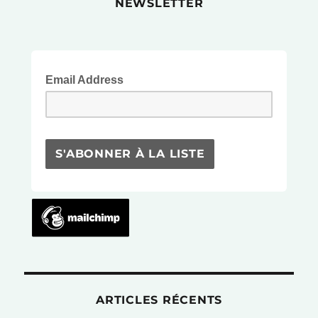
NEWSLETTER
Un
petit
air
de
vacances!
Email Address
ARTICLES RÉCENTS