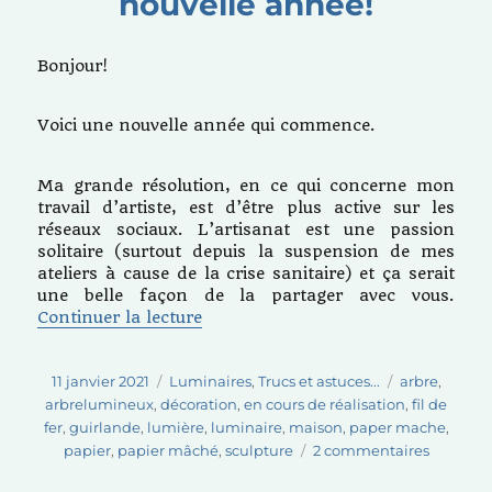
nouvelle année!
Bonjour!
Voici une nouvelle année qui commence.
Ma grande résolution, en ce qui concerne mon
travail d’artiste, est d’être plus active sur les
réseaux sociaux. L’artisanat est une passion
solitaire (surtout depuis la suspension de mes
ateliers à cause de la crise sanitaire) et ça serait
une belle façon de la partager avec vous.
de « Création d’un arbre enchanté
Continuer la lecture
Publié
Catégories
Étiquettes
11 janvier 2021
Luminaires
,
Trucs et astuces...
arbre
,
le
arbrelumineux
,
décoration
,
en cours de réalisation
,
fil de
fer
,
guirlande
,
lumière
,
luminaire
,
maison
,
paper mache
,
sur
papier
,
papier mâché
,
sculpture
2 commentaires
Création