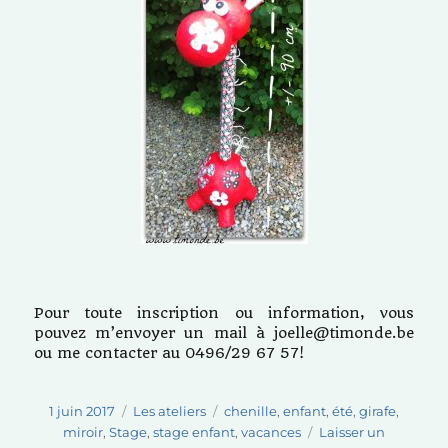
Pour toute inscription ou information, vous
pouvez m’envoyer un mail à joelle@timonde.be
ou me contacter au 0496/29 67 57!
Publié
Catégories
Étiquettes
1 juin 2017
Les ateliers
chenille
,
enfant
,
été
,
girafe
,
le
miroir
,
Stage
,
stage enfant
,
vacances
Laisser un