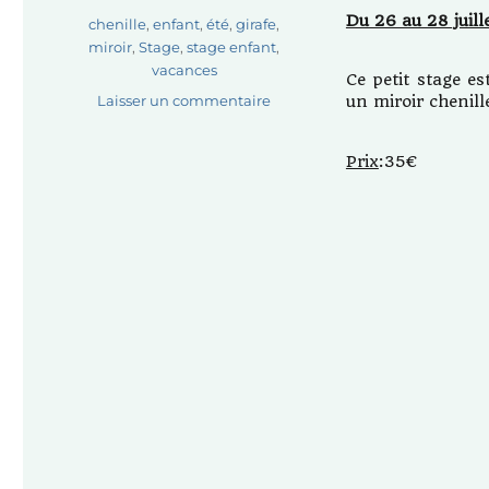
Du 26 au 28 juill
Étiquettes
chenille
,
enfant
,
été
,
girafe
,
miroir
,
Stage
,
stage enfant
,
vacances
Ce petit stage e
sur
Laisser un commentaire
un miroir chenil
Stages
d’été!
Prix
:35€