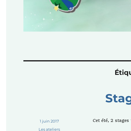
Étiq
Stag
Cet été, 2 stages
Publié
1 juin 2017
le
Catégories
Les ateliers