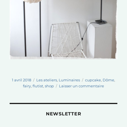
Publié
Catégories
Étiquettes
1 avril 2018
Les ateliers
,
Luminaires
cupcake
,
Dôme
,
le
sur
fairy
,
flutist
,
shop
Laisser un commentaire
Personnage
sous
dôme,
nouveaux
NEWSLETTER
points
de