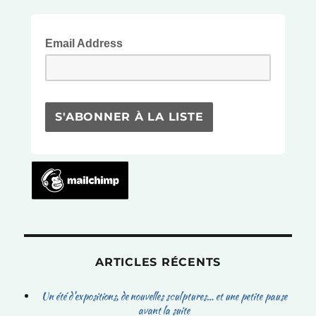
vente
et
poule
Email Address
de
Pâques!
ARTICLES RÉCENTS
Un été d’expositions, de nouvelles sculptures… et une petite pause
avant la suite