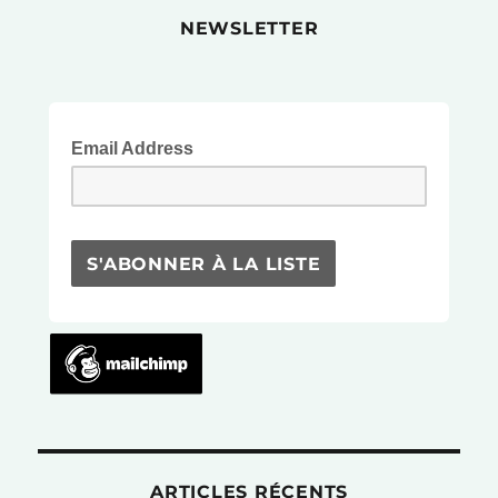
personn
NEWSLETTER
à
base
de
fil
de
Email Address
fer »
ARTICLES RÉCENTS