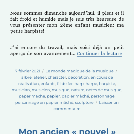
Nous sommes dimanche aujourd’hui, il pleut et il
fait froid et humide mais je suis très heureuse de
vous présenter mon 2ème enfant musicien: ma
petite harpiste!
J’ai encore du travail, mais voici déjà un petit
de « 
aperçu de son avancement…
Continuer la lecture
Publié
Catégories
Étiquet
7 février 2021
Le monde magique de la musique
le
arbre
,
atelier
,
character
,
décoration
,
en cours de
réalisation
,
enfants
,
fil de fer
,
harp
,
harpe
,
harpiste
,
musician
,
musicien
,
musique
,
nature
,
notes de musique
,
paper mache
,
papier
,
papier mâché
,
personnage
,
personnage en papier mâché
,
sculpture
Laisser un
sur
commentaire
Ma
petite
harpiste!
Mon ancien « nouvel »