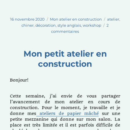
Publié
Catégories
Étiquettes
16 novembre 2020
Mon atelier en construction
atelier
,
le
chiner
,
décoration
,
style anglais
,
workshop
2
sur
commentaires
Mon
ancien
« nouvel »
Mon petit atelier en
atelier!
construction
Bonjour!
Cette semaine, j’ai envie de vous partager
l’avancement de mon atelier en cours de
construction. Pour le moment, je travaille et je
donne mes
ateliers de papier mâché
sur une
petite mezzanine qui donne sur mon salon. La
place est très limitée et il est parfois difficile de