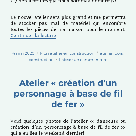
s’y déplacer lorsque nous sommes nombreux!
Le nouvel atelier sera plus grand et me permettra
de stocker pas mal de matériel qui encombre
toutes les pièces de ma maison pour le moment!
de « Mon petit atelier en constru
Continuer la lecture
Publié
Catégories
Étiquettes
4 mai 2020
Mon atelier en construction
atelier
,
bois
,
le
sur
construction
Laisser un commentaire
Mon
petit
atelier
Atelier « création d’un
en
personnage à base de fil
construction
de fer »
Voici quelques photos de l’atelier « danseuse ou
création d’un personnage à base de fil de fer »
qui a eu lieu le weekend dernier!