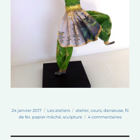
Publié
Catégories
Étiquettes
24 janvier 2017
Les ateliers
atelier
,
cours
,
danseuse
,
fil
le
sur
de fer
,
papier mâché
,
sculpture
4 commentaires
Atelier
« créatio
d’un