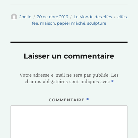
Auteur
Publié
Catégories
Étiquettes
Joelle
20 octobre 2016
Le Monde des elfes
elfes
,
le
fée
,
maison
,
papier mâché
,
sculpture
Laisser un commentaire
Votre adresse e-mail ne sera pas publiée.
Les
champs obligatoires sont indiqués avec
*
COMMENTAIRE
*