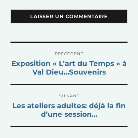
Navigation
PRÉCÉDENT
de
Publication
Exposition « L’art du Temps » à
l’article
précédente :
Val Dieu…Souvenirs
SUIVANT
Publication
Les ateliers adultes: déjà la fin
suivante :
d’une session…