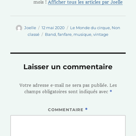
mois !
Afficher tous les articles par Joelle
Auteur
Publié
Catégories
Joelle
12 mai 2020
Le Monde du cirque
,
Non
le
Étiquettes
classé
Band
,
fanfare
,
musique
,
vintage
Laisser un commentaire
Votre adresse e-mail ne sera pas publiée.
Les
champs obligatoires sont indiqués avec
*
COMMENTAIRE
*