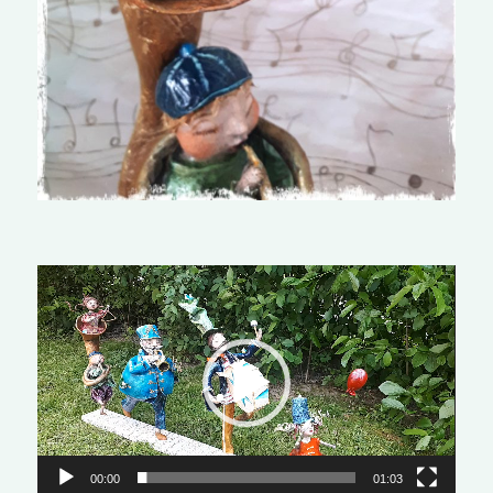
Lecteur
vidéo
00:00
01:03