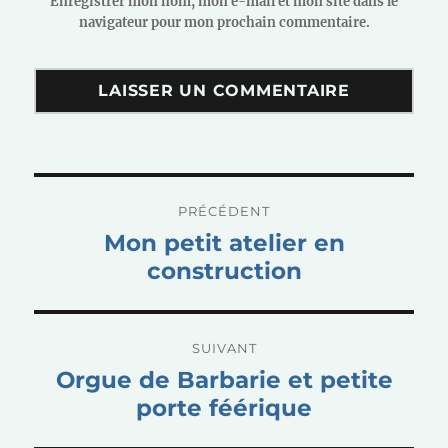
Enregistrer mon nom, mon e-mail et mon site dans le
navigateur pour mon prochain commentaire.
Navigation
PRÉCÉDENT
de
Publication
Mon petit atelier en
l’article
précédente :
construction
SUIVANT
Publication
Orgue de Barbarie et petite
suivante :
porte féérique