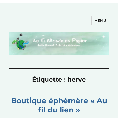
MENU
Le Ti Monde en Papier
Étiquette :
herve
Boutique éphémère « Au
fil du lien »