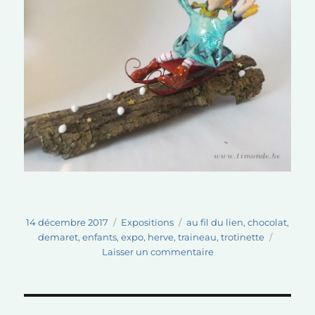
Publié
Catégories
Étiquettes
14 décembre 2017
Expositions
au fil du lien
,
chocolat
,
le
demaret
,
enfants
,
expo
,
herve
,
traineau
,
trotinette
sur
Laisser un commentaire
Boutique
éphémère
« Au
fil