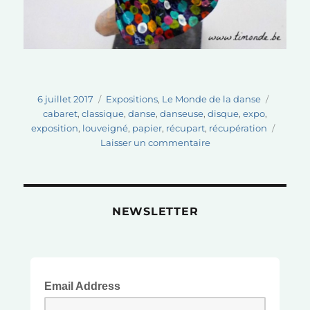
Publié
Catégories
Étiquett
6 juillet 2017
Expositions
,
Le Monde de la danse
le
cabaret
,
classique
,
danse
,
danseuse
,
disque
,
expo
,
exposition
,
louveigné
,
papier
,
récupart
,
récupération
sur
Laisser un commentaire
Exposition
à
Louveigné
NEWSLETTER
Email Address