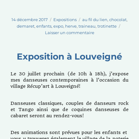
Publié
Catégories
Étiquettes
14 décembre 2017
Expositions
au fil du lien
,
chocolat
,
le
demaret
,
enfants
,
expo
,
herve
,
traineau
,
trotinette
sur
Laisser un commentaire
Boutique
éphémère
« Au
Exposition à Louveigné
fil
du
lien »
Le 30 juillet prochain (de 10h à 18h), j’expose
mes danseuses contemporaines à l’occasion du
village Récup’art à Louveigné!
Danseuses classiques, couples de danseurs rock
et Tango ainsi que de coquines danseuses de
cabaret seront au rendez-vous!
Des animations sont prévues pour les enfants et
vous y trouverez également le village de la poterie