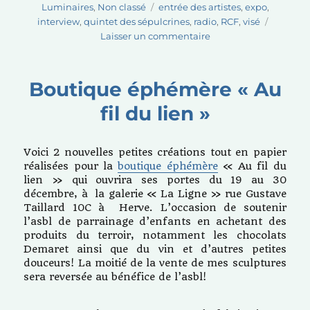
le
Étiquettes
Luminaires
,
Non classé
entrée des artistes
,
expo
,
interview
,
quintet des sépulcrines
,
radio
,
RCF
,
visé
sur
Laisser un commentaire
Interview
à
l’émission
Boutique éphémère « Au
« Entrée
fil du lien »
des
artistes »
sur
Voici 2 nouvelles petites créations tout en papier
RCF
réalisées pour la
boutique éphémère
« Au fil du
Liège
lien » qui ouvrira ses portes du 19 au 30
décembre, à la galerie « La Ligne » rue Gustave
Taillard 10C à Herve. L’occasion de soutenir
l’asbl de parrainage d’enfants en achetant des
produits du terroir, notamment les chocolats
Demaret ainsi que du vin et d’autres petites
douceurs! La moitié de la vente de mes sculptures
sera reversée au bénéfice de l’asbl!