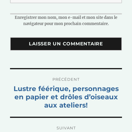
Enregistrer mon nom, mon e-mail et mon site dans le
navigateur pour mon prochain commentaire.
Navigation
PRÉCÉDENT
de
Publication
Lustre féérique, personnages
l’article
précédente :
en papier et drôles d’oiseaux
aux ateliers!
SUIVANT