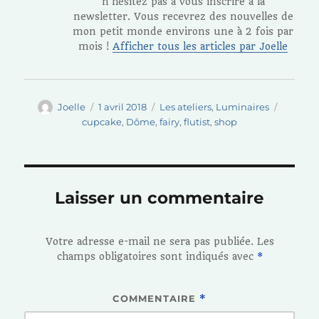
n’hésitez pas à vous inscrire à la
newsletter. Vous recevrez des nouvelles de
mon petit monde environs une à 2 fois par
mois !
Afficher tous les articles par Joelle
Auteur
Publié
Catégories
Étiquet
Joelle
1 avril 2018
Les ateliers
,
Luminaires
le
cupcake
,
Dôme
,
fairy
,
flutist
,
shop
Laisser un commentaire
Votre adresse e-mail ne sera pas publiée.
Les
champs obligatoires sont indiqués avec
*
COMMENTAIRE
*