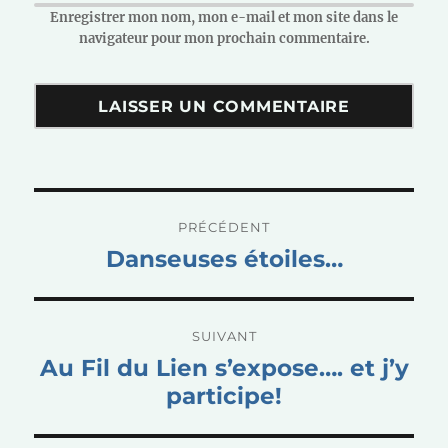
Enregistrer mon nom, mon e-mail et mon site dans le
navigateur pour mon prochain commentaire.
Navigation
PRÉCÉDENT
de
Publication
Danseuses étoiles…
l’article
précédente :
SUIVANT
Publication
Au Fil du Lien s’expose…. et j’y
suivante :
participe!