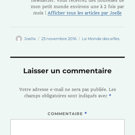
newsletter. Vous recevrez des nouvelles de
mon petit monde environs une à 2 fois par
mois !
Afficher tous les articles par Joelle
Auteur
Publié
Catégories
Joelle
23 novembre 2016
Le Monde des elfes
le
Laisser un commentaire
Votre adresse e-mail ne sera pas publiée.
Les
champs obligatoires sont indiqués avec
*
COMMENTAIRE
*