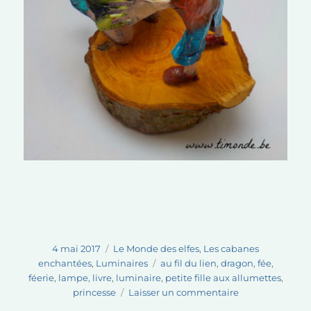
Publié
Catégories
4 mai 2017
Le Monde des elfes
,
Les cabanes
le
Étiquettes
enchantées
,
Luminaires
au fil du lien
,
dragon
,
fée
,
féerie
,
lampe
,
livre
,
luminaire
,
petite fille aux allumettes
,
sur
princesse
Laisser un commentaire
Nouveautés