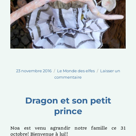
Publié
Catégories
23 novembre 2016
Le Monde des elfes
Laisser un
le
sur
commentaire
L’elfe
et
sa
Dragon et son petit
baguette
prince
magique
Noa est venu agrandir notre famille ce 31
octobre! Bienvenue à lui!!