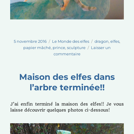
Publié
Catégories
Étiquettes
5 novembre 2016
Le Monde des elfes
dragon
,
elfes
,
le
papier mâché
,
prince
,
sculpture
Laisser un
sur
commentaire
Dragon
et
son
Maison des elfes dans
petit
l’arbre terminée!!
prince
J’ai enfin terminé la maison des elfes!! Je vous
laisse découvrir quelques photos ci-dessous!