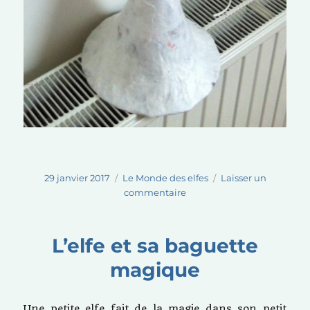
Publié
Catégories
29 janvier 2017
Le Monde des elfes
Laisser un
le
sur
commentaire
Dans
les
fleurs….
L’elfe et sa baguette
magique
Une petite elfe fait de la magie dans son petit