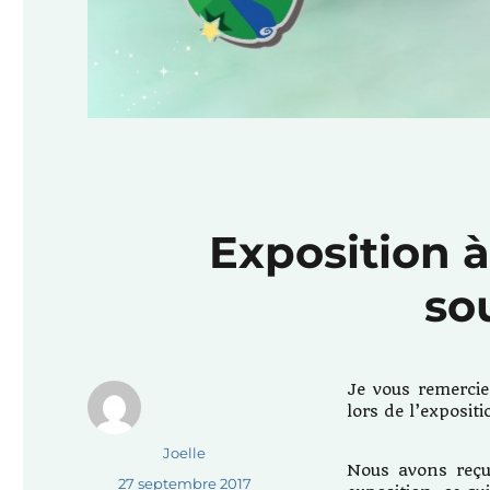
Exposition à
so
Je vous remercie
lors de l’exposi
Auteur
Joelle
Nous avons reçu
Publié
27 septembre 2017