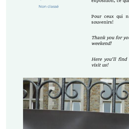
exposition, ce qu
le
Catégories
Non classé
Pour ceux qui n
souvenirs!
Thank you for you
weekend!
Here you’ll find
visit us!