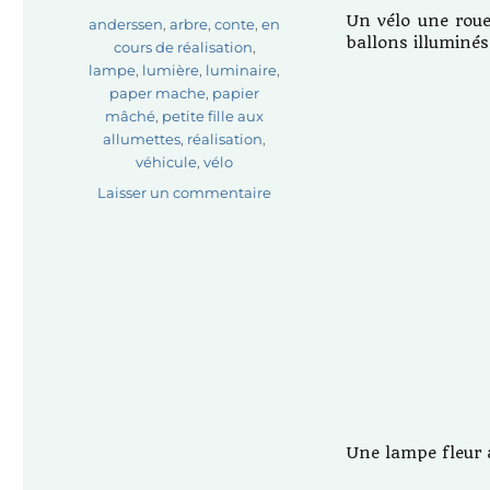
Un vélo une rou
Étiquettes
anderssen
,
arbre
,
conte
,
en
ballons illuminés
cours de réalisation
,
lampe
,
lumière
,
luminaire
,
paper mache
,
papier
mâché
,
petite fille aux
allumettes
,
réalisation
,
véhicule
,
vélo
sur
Laisser un commentaire
En
cours
de
réalisation…
Une lampe fleur a