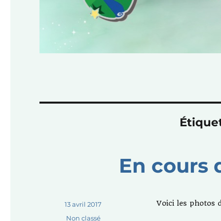
Étique
En cours 
Voici les photos 
Publié
13 avril 2017
le
Catégories
Non classé