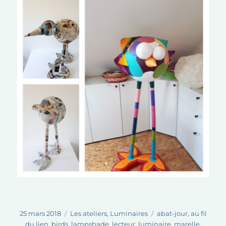
Publié
Catégories
Étiquettes
25 mars 2018
Les ateliers
,
Luminaires
abat-jour
,
au fil
le
du lien
,
birds
,
lampshade
,
lecteur
,
luminaire
,
marelle
,