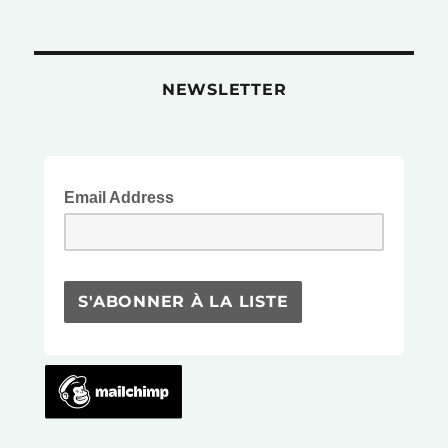
Reprise
du
blog!
My
NEWSLETTER
blog
restart!
Email Address