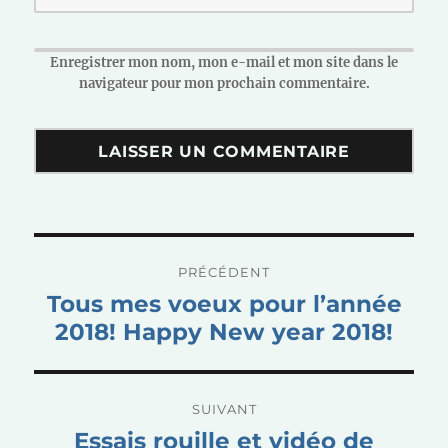
Enregistrer mon nom, mon e-mail et mon site dans le
navigateur pour mon prochain commentaire.
Navigation
PRÉCÉDENT
de
Publication
Tous mes voeux pour l’année
l’article
précédente :
2018! Happy New year 2018!
SUIVANT
Publication
Essais rouille et vidéo de