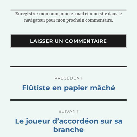
Enregistrer mon nom, mon e-mail et mon site dans le
navigateur pour mon prochain commentaire.
Navigation
PRÉCÉDENT
de
Publication
Flûtiste en papier mâché
l’article
précédente :
SUIVANT
Publication
Le joueur d’accordéon sur sa
suivante :
branche