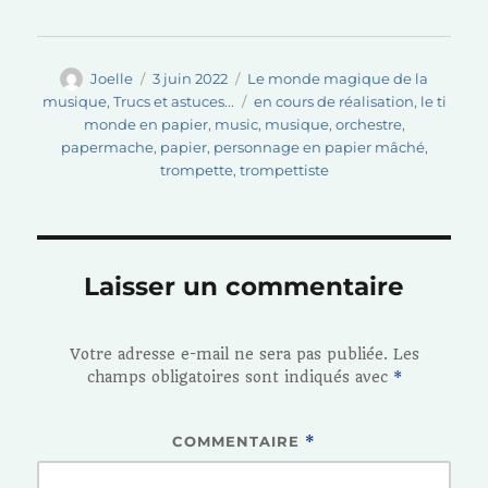
Auteur
Publié
Catégories
Joelle
3 juin 2022
Le monde magique de la
le
Étiquettes
musique
,
Trucs et astuces...
en cours de réalisation
,
le ti
monde en papier
,
music
,
musique
,
orchestre
,
papermache
,
papier
,
personnage en papier mâché
,
trompette
,
trompettiste
Laisser un commentaire
Votre adresse e-mail ne sera pas publiée.
Les
champs obligatoires sont indiqués avec
*
COMMENTAIRE
*